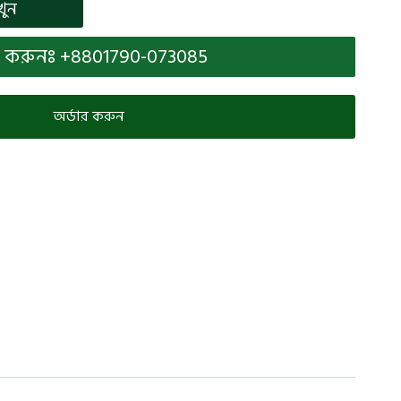
খুন
করুনঃ +8801790-073085
অর্ডার করুন