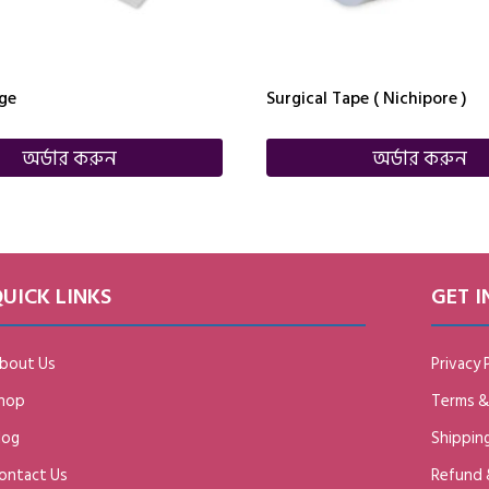
ge
Surgical Tape ( Nichipore )
অর্ডার করুন
অর্ডার করুন
UICK LINKS
GET 
bout Us
Privacy 
hop
Terms &
log
Shipping
ontact Us
Refund 