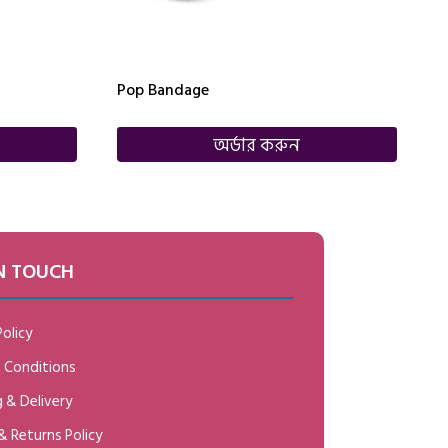
Pop Bandage
অর্ডার করুন
IN TOUCH
Policy
 Conditions
 & Delivery
& Returns Policy