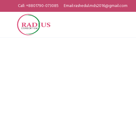
Call: +8801790-073085
Email:rashedul.mds2016@gmail.com