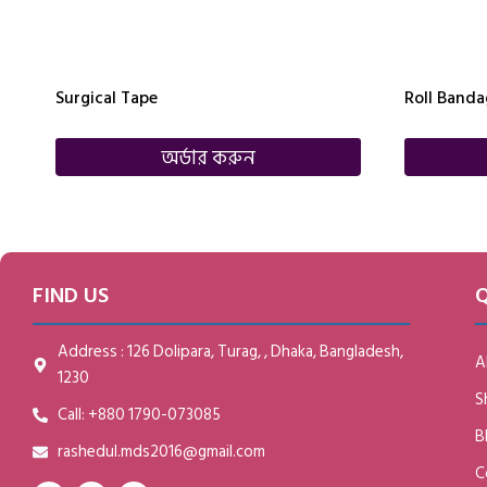
Surgical Tape
Roll Banda
অর্ডার করুন
FIND US
Q
Address : 126 Dolipara, Turag, , Dhaka, Bangladesh,
A
1230
S
Call: +880 1790-073085
B
rashedul.mds2016@gmail.com
C