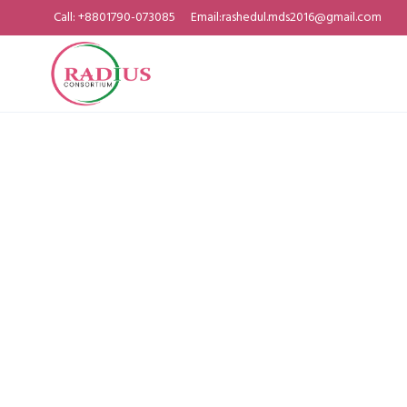
Call: +8801790-073085
Email:rashedul.mds2016@gmail.com