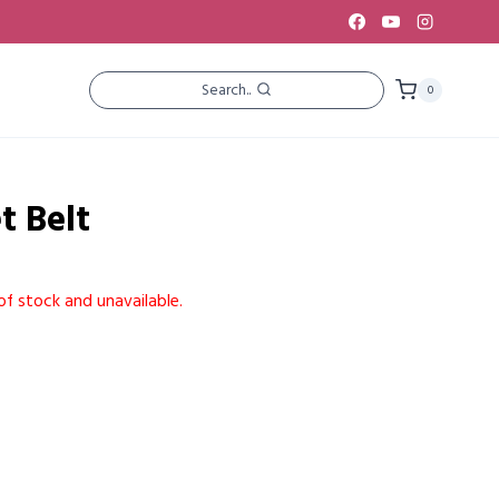
Search..
0
t Belt
of stock and unavailable.